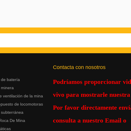
Contacta con nosotros
de batería
Podríamos proporcionar vid
 minera
vivo para mostrarle nuestra 
e ventilación de la mina
epuesto de locomotoras
Por favor
directamente
enví
 subterránea
consulta a nuestro Email o
 Roca De Mina
áticas