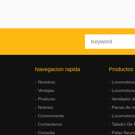
Navegacion rapida
Productos
Nosotros
Locomotora 
Ventajas
Locomotora
Producto
Ventilador d
Noticias
Piezas de r
Conocimiento
Locomotora
Contactenos
Taladro De
Consulta
Palas Neum