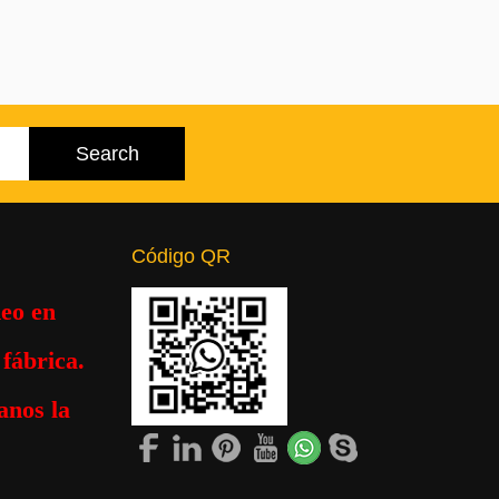
Código QR
eo en
fábrica.
anos la