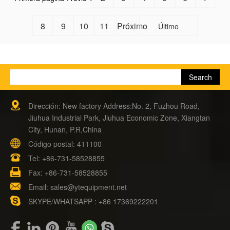
8
9
10
11
Próximo
Último
Dirección: New factory Address:No. 2, Fuzhou Road,
Jiuhua Industrial Park, Jiuhua Economic Zone, Xiangtan
City, Hunan, P.R,China
Código postal: 411100
Tel:
+86-731-58528855
Fax: +86-731-58528855
Email:
sales@ytequipment.net
SKYPE/WHATSAPP : +86 17369222201