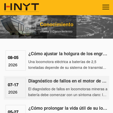
Conocimiento
Home
>
Conocimiento
¿Cómo ajustar la holgura de los engranajes cónicos en una locomotora eléctrica a batería de 2,5 tone
08-05
Una locomotora eléctrica a baterías de 2,5
2026
toneladas depende de su sistema de transmisión
para transferir la potencia del motor de tracción
al juego de ruedas. ......
Diagnóstico de fallos en el motor de tracción de locomotoras mineras a batería
07-17
El diagnóstico de fallos en locomotoras mineras a
2026
batería debe comenzar con un síntoma claro: la
locomotora está encendida y el controlador está
activado (cerra......
¿Cómo prolongar la vida útil de su locomotora eléctrica para minería subterránea?
05-27