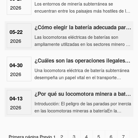
Los entornos de minería subterránea se
2026
encuentran entre los paisajes más hostiles de la
Tierra para la maquinaria pesada. La alta
humedad y el polvo abrasivo so......
¿Cómo elegir la batería adecuada para su locomotora eléctrica de baterías?
05-22
Las locomotoras eléctricas de baterías son
2026
ampliamente utilizadas en los sectores minero e
industrial. Elegir el tipo de batería correcto es
fundamental para ga......
¿Cuáles son las operaciones ilegales más comunes de una locomotora eléctrica de batería subterránea?
04-30
Una locomotora eléctrica de batería subterránea
2026
desempeña un papel vital en el transporte
ferroviario industrial y minero, pero su operación
segura depende del ......
¿Por qué su locomotora minera a batería tiene una distancia de frenado más larga y cómo puede soluci
04-13
Introducción: El peligro de las paradas por inercia
2026
en las locomotoras mineras a bateríaEn la
oscuridad confinada de una mina subterránea,
una locomotora minera......
2
3
4
5
6
7
Primera página
Previo
1