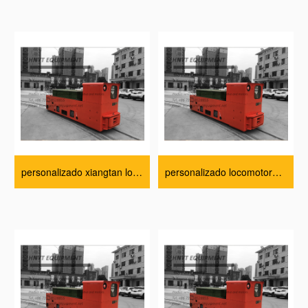
personalizado xiangtan locomotoras parámetros técnicos
personalizado locomotora eléctrica parámetros técnicos