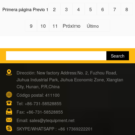
2
3
4
5
6
7
8
Primera página
Previo
1
9
10
11
Próximo
Último
Dirección: New factory Address:No. 2, Fuzhou Road,
Jiuhua Industrial Park, Jiuhua Economic Zone, Xiangtan
City, Hunan, P.R,China
Código postal: 411100
Tel:
+86-731-58528855
Fax: +86-731-58528855
Email:
sales@ytequipment.net
SKYPE/WHATSAPP : +86 17369222201