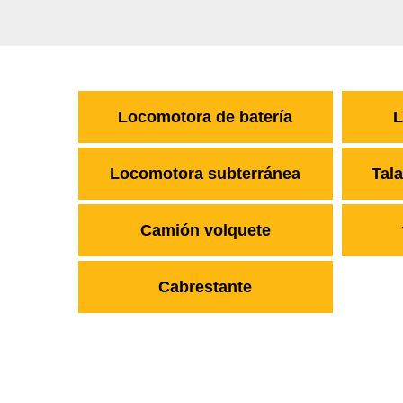
Locomotora de batería
L
Locomotora subterránea
Tal
Camión volquete
Cabrestante