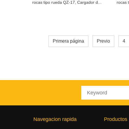
rocas tipo rueda QZ-17, Cargador de
rocas 
rocas con pala neumática es un
rocas 
cargador de rocas de ruedas
cargad
resistente......
resisten
Primera página
Previo
4
Navegacion rapida
Productos