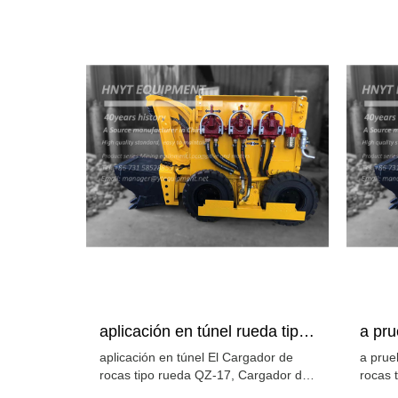
aplicación en túnel rueda tipo 100m3/h neumático Pala Parámetros técnicos
aplicación en túnel El Cargador de
a prue
rocas tipo rueda QZ-17, Cargador de
rocas 
rocas con pala neumática es un
rocas 