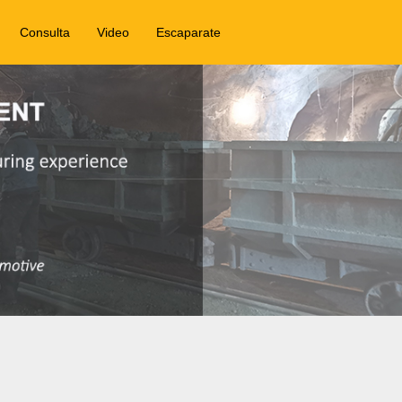
Consulta
Video
Escaparate