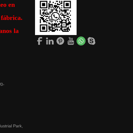
eo en
fábrica.
anos la
f0-
ustrial Park,