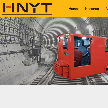
Home
Nosotros
V