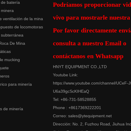
de batería
Podríamos proporcionar vid
 minera
vivo para mostrarle nuestra 
e ventilación de la mina
epuesto de locomotoras
Por favor
directamente
enví
 subterránea
consulta a nuestro Email o
 Roca De Mina
áticas
contáctanos en Whatsapp
de mucking
HNYT EQUIPMENT CO.,LTD
quete
Youtube Link:
neros
https://www.youtube.com/channel/UCeF-J
ctrico para minería
U6a39gcScKIHEaQ
Tel: +86-731-58528855
e
Phone : +8617369222201
s de minería
Correo:
sales@ytequipment.net
Dirección: No. 2, Fuzhou Road, Jiuhua Ind