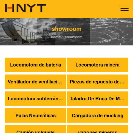
showroom
Home
>
showroom
Locomotora de batería
Locomotora minera
Ventilador de ventilación de la mina
Piezas de repuesto de locomotoras
Locomotora subterránea
Taladro De Roca De Mina
Palas Neumáticas
Cargadora de mucking
Camión volquete
vagones mineros