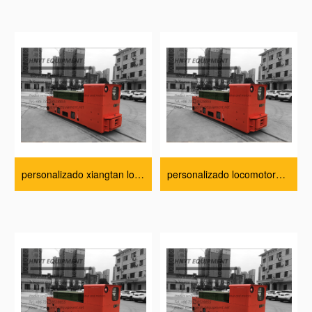
personalizado xiangtan locomotoras parámetros técnicos
personalizado locomotora eléctrica parámetros técnicos