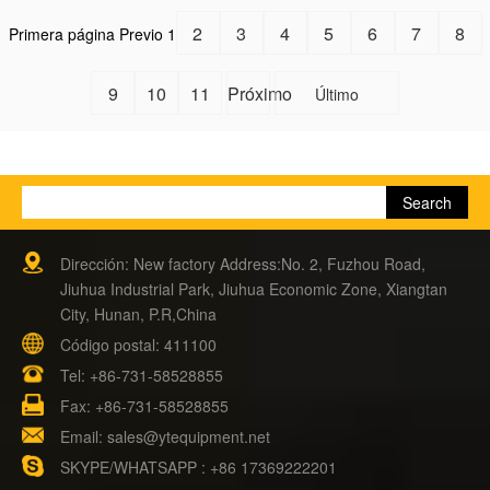
2
3
4
5
6
7
8
Primera página
Previo
1
9
10
11
Próximo
Último
Dirección: New factory Address:No. 2, Fuzhou Road,
Jiuhua Industrial Park, Jiuhua Economic Zone, Xiangtan
City, Hunan, P.R,China
Código postal: 411100
Tel:
+86-731-58528855
Fax: +86-731-58528855
Email:
sales@ytequipment.net
SKYPE/WHATSAPP : +86 17369222201